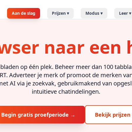
Aan de slag
Prijzen
▾
Modus
▾
Leer
▾
owser naar een 
bbladen op één plek. Beheer meer dan 100 tabblad
 Adverteer je merk of promoot de merken van an
met AI via je zoekvak, gebruikmakend van opge
intuïtieve chatindelingen.
Begin gratis proefperiode →
Bekijk prijzen