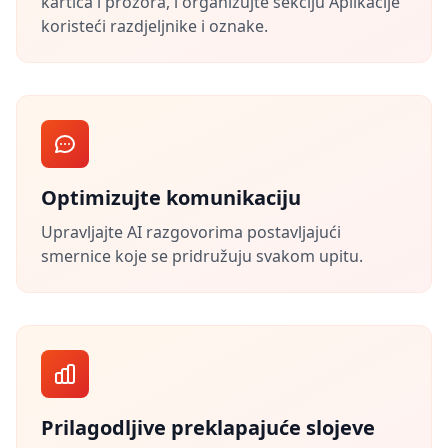
kartica i prozora, i organizujte sekciju Aplikacije
koristeći razdjeljnike i oznake.
Optimizujte komunikaciju
Upravljajte AI razgovorima postavljajući
smernice koje se pridružuju svakom upitu.
Prilagodljive preklapajuće slojeve