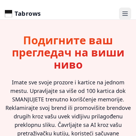
Tabrows
Подигните ваш
прегледач на виши
ниво
Imate sve svoje prozore i kartice na jednom
mestu. Upravljajte sa više od 100 kartica dok
SMANJUJETE trenutno korišćenje memorije.
Reklamirajte svoj brend ili promovišite brendove
drugih kroz vašu uvek vidljivu prilagođenu
preklopnu sliku. Čavrljajte sa AI kroz vašu
pretraživačku kutiju, koristeći sačuvane