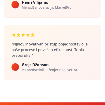
Henri Vilijams
Menadžer operacija, MarketPro
"Njihov inovativan pristup pojednostavio je
naše procese i povećao efikasnost. Topla
preporuka!"
Grejs Džonson
Potpredsednik inženjeringa, Vectra