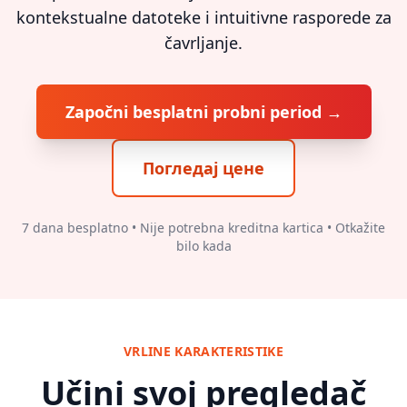
kontekstualne datoteke i intuitivne rasporede za
čavrljanje.
Započni besplatni probni period →
Погледај цене
7 dana besplatno • Nije potrebna kreditna kartica • Otkažite
bilo kada
VRLINE KARAKTERISTIKE
Učini svoj pregledač