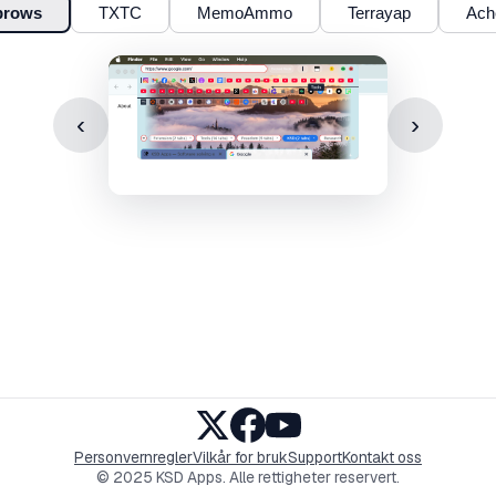
brows
TXTC
MemoAmmo
Terrayap
Ach
‹
›
Personvernregler
Vilkår for bruk
Support
Kontakt oss
© 2025 KSD Apps. Alle rettigheter reservert.