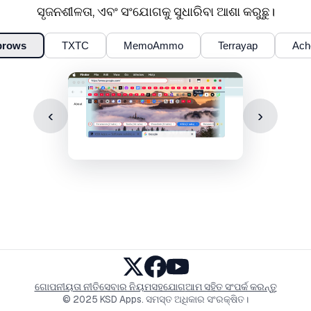
ସୃଜନଶୀଳତା, ଏବଂ ସଂଯୋଗକୁ ସୁଧାରିବା ଆଶା କରୁଛୁ।
brows
TXTC
MemoAmmo
Terrayap
Ach
‹
›
ଗୋପନୀୟତା ନୀତି
ସେବାର ନିୟମ
ସହଯୋଗ
ଆମ ସହିତ ସଂପର୍କ କରନ୍ତୁ
© 2025 KSD Apps. ସମସ୍ତ ଅଧିକାର ସଂରକ୍ଷିତ।