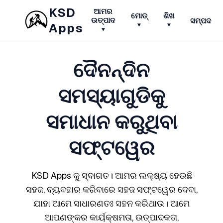
KSD
ଆମର
ମୋଡ୍
ଶିଖ
ସମ୍ପଦ
ଉତ୍ପାଦ
Apps
▾
▾
▾
ଦୈନନ୍ଦିନ
ସମସ୍ୟାଗୁଡିକୁ
ସମାଧାନ କରୁଥିବା
ସଫ୍ଟୱେର
KSD Apps କୁ ସ୍ବାଗତ। ଆମର ଲକ୍ଷ୍ୟ ହେଉଛି
ସହଜ, ବ୍ୟବହାର କରିବାରେ ସହଜ ସଫ୍ଟୱେର ଦେବା,
ଯାହା ଆମେ ସାଧାରଣତଃ ସହନ କରିଥାଉ। ଆମେ
ଆପଣଙ୍କର କାର୍ୟକ୍ଷମତା, ଉତ୍ପାଦକତା,