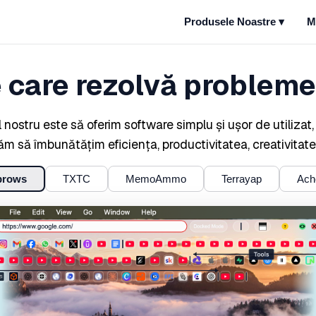
Produsele Noastre
▾
M
 care rezolvă problemel
 nostru este să oferim software simplu și ușor de utilizat,
răm să îmbunătățim eficiența, productivitatea, creativit
brows
TXTC
MemoAmmo
Terrayap
Ach