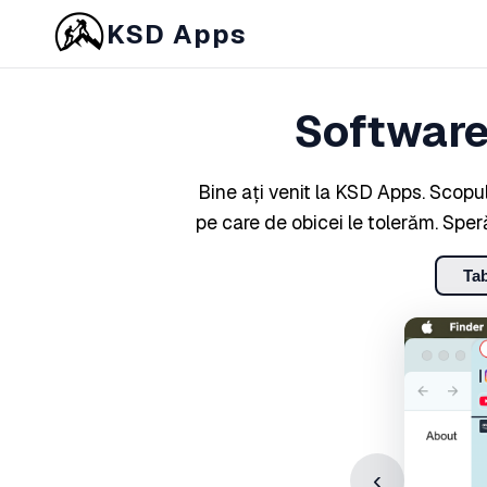
KSD Apps
Software
Bine ați venit la KSD Apps. Scopul
pe care de obicei le tolerăm. Spe
Ta
‹