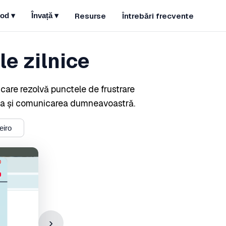
Resurse
Întrebări frecvente
od
▾
Învață
▾
e zilnice
 care rezolvă punctele de frustrare
atea și comunicarea dumneavoastră.
eiro
›